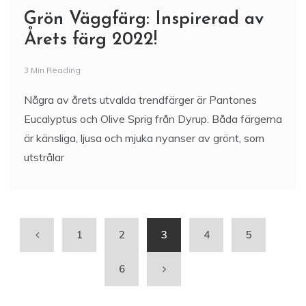
Grön Väggfärg: Inspirerad av
Årets färg 2022!
3 Min Reading
Några av årets utvalda trendfärger är Pantones
Eucalyptus och Olive Sprig från Dyrup. Båda färgerna
är känsliga, ljusa och mjuka nyanser av grönt, som
utstrålar
1
2
3
4
5
6