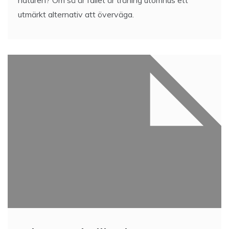
naturen? Om så är fallet är träning utomhus ett
utmärkt alternativ att överväga.