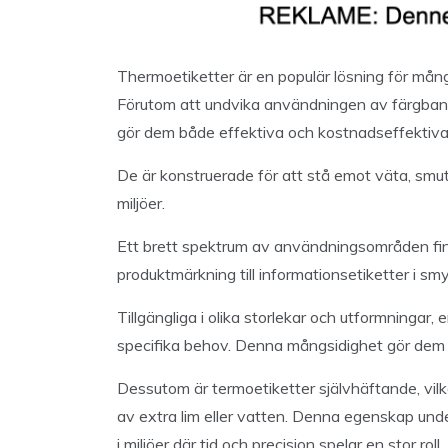
Thermoetiketter är en populär lösning för många
Förutom att undvika användningen av färgband,
gör dem både effektiva och kostnadseffektiva
De är konstruerade för att stå emot väta, smuts o
miljöer.
Ett brett spektrum av användningsområden finns
produktmärkning till informationsetiketter i sm
Tillgängliga i olika storlekar och utformningar, e
specifika behov. Denna mångsidighet gör dem 
Dessutom är termoetiketter självhäftande, vilk
av extra lim eller vatten. Denna egenskap und
i miljöer där tid och precision spelar en stor roll.