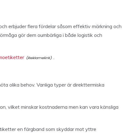
h erbjuder flera fördelar såsom effektiv märkning och
förmåga gör dem oumbärliga i både logistik och
moetiketter
.
möta olika behov. Vanliga typer är direkttermiska
ron, vilket minskar kostnaderna men kan vara känsliga
tiketter en färgband som skyddar mot yttre