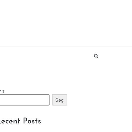
øg
Søg
ecent Posts