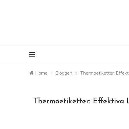
Skip
to
content
Home
»
Bloggen
»
Thermoetiketter: Effekt
Thermoetiketter: Effektiva