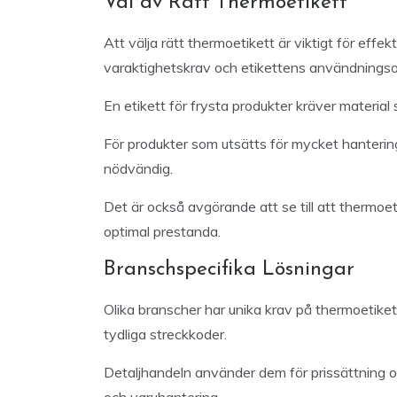
Val av Rätt Thermoetikett
Att välja rätt thermoetikett är viktigt för effe
varaktighetskrav och etikettens användningso
En etikett för frysta produkter kräver material 
För produkter som utsätts för mycket hantering
nödvändig.
Det är också avgörande att se till att thermoe
optimal prestanda.
Branschspecifika Lösningar
Olika branscher har unika krav på thermoetikett
tydliga streckkoder.
Detaljhandeln använder dem för prissättning oc