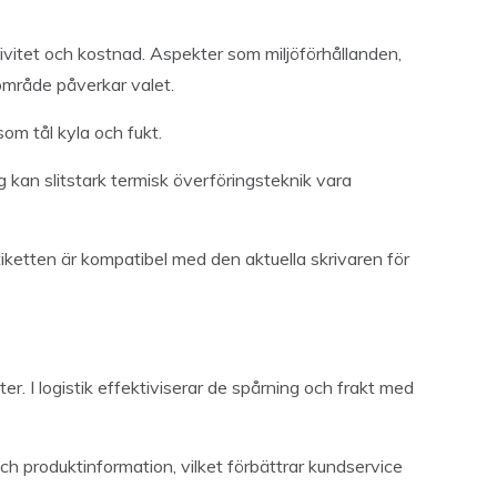
ktivitet och kostnad. Aspekter som miljöförhållanden,
mråde påverkar valet.
som tål kyla och fukt.
 kan slitstark termisk överföringsteknik vara
tiketten är kompatibel med den aktuella skrivaren för
er. I logistik effektiviserar de spårning och frakt med
h produktinformation, vilket förbättrar kundservice