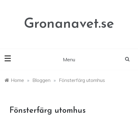
Skip
to
content
Gronanavet.se
Menu
Home
»
Bloggen
»
Fönsterfärg utomhus
Fönsterfärg utomhus