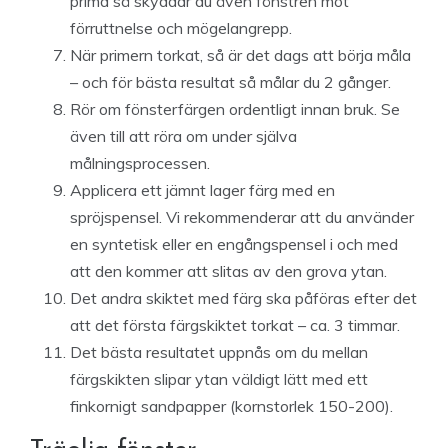
prima så skyddar du även fönstren mot
förruttnelse och mögelangrepp.
När primern torkat, så är det dags att börja måla
– och för bästa resultat så målar du 2 gånger.
Rör om fönsterfärgen ordentligt innan bruk. Se
även till att röra om under själva
målningsprocessen.
Applicera ett jämnt lager färg med en
spröjspensel. Vi rekommenderar att du använder
en syntetisk eller en engångspensel i och med
att den kommer att slitas av den grova ytan.
Det andra skiktet med färg ska påföras efter det
att det första färgskiktet torkat – ca. 3 timmar.
Det bästa resultatet uppnås om du mellan
färgskikten slipar ytan väldigt lätt med ett
finkornigt sandpapper (kornstorlek 150-200).