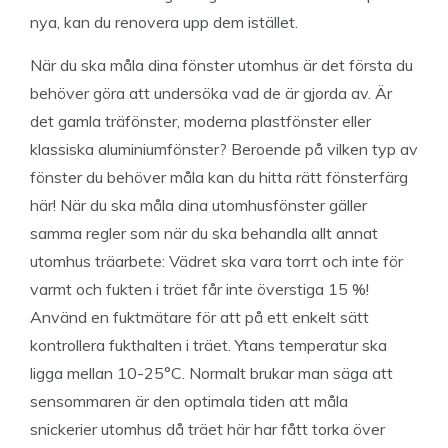
nya, kan du renovera upp dem istället.
När du ska måla dina fönster utomhus är det första du
behöver göra att undersöka vad de är gjorda av. Är
det gamla träfönster, moderna plastfönster eller
klassiska aluminiumfönster? Beroende på vilken typ av
fönster du behöver måla kan du hitta rätt fönsterfärg
här! När du ska måla dina utomhusfönster gäller
samma regler som när du ska behandla allt annat
utomhus träarbete: Vädret ska vara torrt och inte för
varmt och fukten i träet får inte överstiga 15 %!
Använd en fuktmätare för att på ett enkelt sätt
kontrollera fukthalten i träet. Ytans temperatur ska
ligga mellan 10-25°C. Normalt brukar man säga att
sensommaren är den optimala tiden att måla
snickerier utomhus då träet här har fått torka över