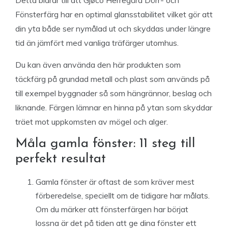
Detta bidrar till att Gjøco Herregård Dörr- och
Fönsterfärg har en optimal glansstabilitet vilket gör att
din yta både ser nymålad ut och skyddas under längre
tid än jämfört med vanliga träfärger utomhus.
Du kan även använda den här produkten som
täckfärg på grundad metall och plast som används på
till exempel byggnader så som hängrännor, beslag och
liknande. Färgen lämnar en hinna på ytan som skyddar
träet mot uppkomsten av mögel och alger.
Måla gamla fönster: 11 steg till
perfekt resultat
Gamla fönster är oftast de som kräver mest
förberedelse, speciellt om de tidigare har målats.
Om du märker att fönsterfärgen har börjat
lossna är det på tiden att ge dina fönster ett