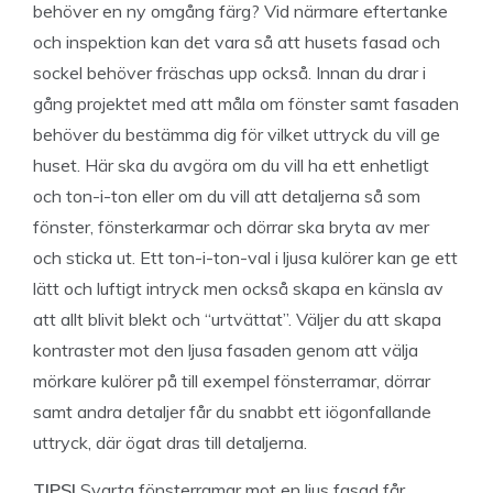
behöver en ny omgång färg? Vid närmare eftertanke
och inspektion kan det vara så att husets fasad och
sockel behöver fräschas upp också. Innan du drar i
gång projektet med att måla om fönster samt fasaden
behöver du bestämma dig för vilket uttryck du vill ge
huset. Här ska du avgöra om du vill ha ett enhetligt
och ton-i-ton eller om du vill att detaljerna så som
fönster, fönsterkarmar och dörrar ska bryta av mer
och sticka ut. Ett ton-i-ton-val i ljusa kulörer kan ge ett
lätt och luftigt intryck men också skapa en känsla av
att allt blivit blekt och “urtvättat”. Väljer du att skapa
kontraster mot den ljusa fasaden genom att välja
mörkare kulörer på till exempel fönsterramar, dörrar
samt andra detaljer får du snabbt ett iögonfallande
uttryck, där ögat dras till detaljerna.
TIPS!
Svarta fönsterramar mot en ljus fasad får